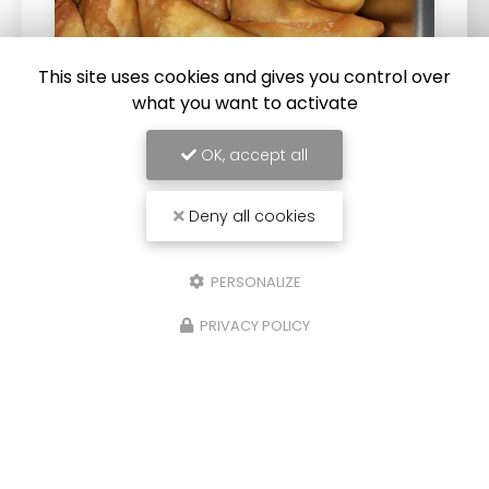
This site uses cookies and gives you control over
what you want to activate
20/10/2025
OK, accept all
Vente de samoussas à emporter à Saint-
Pierre 974
Deny all cookies
Le Lindasy vous propose la
vente de
samoussas à emporter à Saint-Pierre 974
.
Votre
baraque à samoussas à Saint-Pierre 974
PERSONALIZE
prépare traditionnellement des samoussas…
PRIVACY POLICY
Toute l'actualité