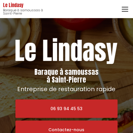
Aller
Le Lindasy
au
Baraque à samoussas à
contenu
Saint-Pierre
principal
Baraque à samoussas
à Saint-Pierre
Entreprise de restauration rapide
06 93 94 45 53
Contactez-nous