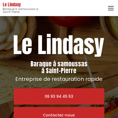
Aller
Le Lindasy
au
Baraque à samoussas à
contenu
Saint-Pierre
principal
Baraque à samoussas
à Saint-Pierre
Entreprise de restauration rapide
06 93 94 45 53
Contactez-nous