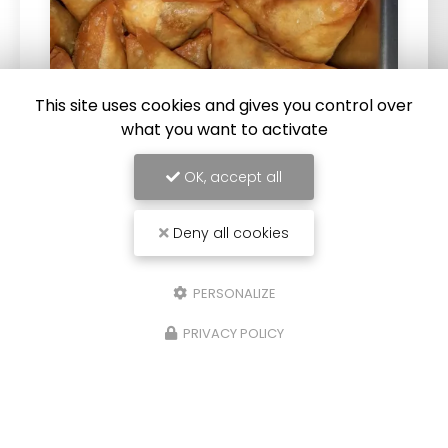
This site uses cookies and gives you control over
what you want to activate
20/10/2025
OK, accept all
Vente de samoussas à emporter à Saint-
Pierre 974
Deny all cookies
Le Lindasy vous propose la
vente de
samoussas à emporter à Saint-Pierre 974
.
Votre
baraque à samoussas à Saint-Pierre 974
PERSONALIZE
prépare traditionnellement des samoussas…
PRIVACY POLICY
Toute l'actualité