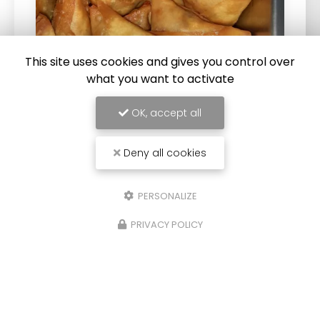
This site uses cookies and gives you control over
what you want to activate
20/10/2025
OK, accept all
Vente de samoussas à emporter à Saint-
Pierre 974
Deny all cookies
Le Lindasy vous propose la
vente de
samoussas à emporter à Saint-Pierre 974
.
Votre
baraque à samoussas à Saint-Pierre 974
PERSONALIZE
prépare traditionnellement des samoussas…
PRIVACY POLICY
Toute l'actualité