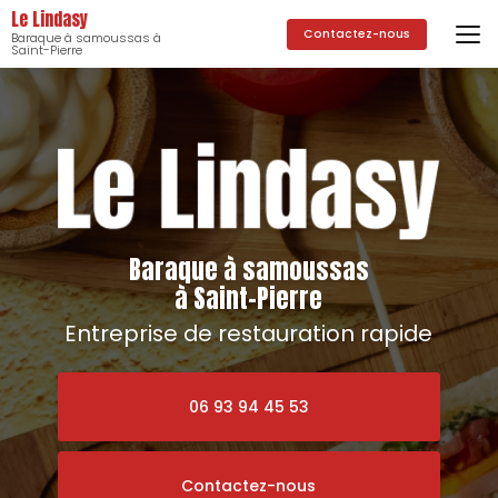
Aller
Le Lindasy
au
Contactez-nous
Baraque à samoussas à
contenu
Saint-Pierre
principal
Baraque à samoussas
à Saint-Pierre
Entreprise de restauration rapide
06 93 94 45 53
Contactez-nous